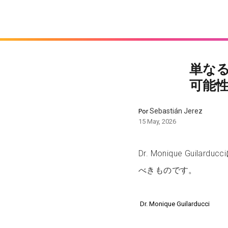
単な
可能
Sebastián Jerez
Por
15 May, 2026
Dr. Monique Gu
べきものです。
Dr. Monique Guilarducci