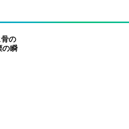
に骨の
慄の瞬