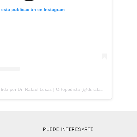
r esta publicación en Instagram
Una publicación compartida por Dr. Rafael Lucas | Ortopedista (@dr.rafaellucasdope)
PUEDE INTERESARTE