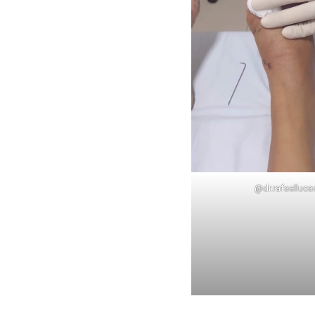
@dr.rafaelluc