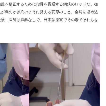
槌趾を矯正するために指骨を貫通する鋼鉄のロッドだ。槌
足が鳥のかぎ爪のように見える変形のこと。金属を埋め込
た後、医師は麻酔なしで、外来診療室でその場でそれらを