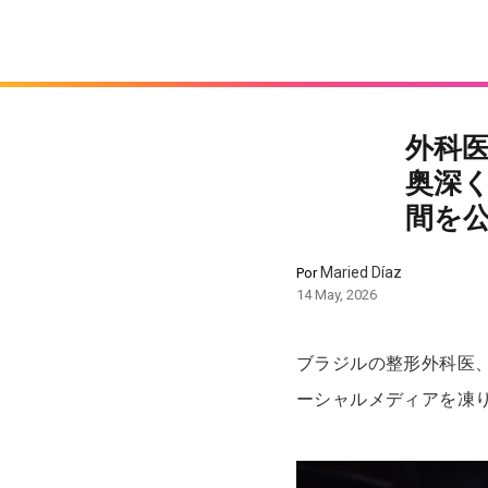
外科
奥深
間を
Maried Díaz
Por
14 May, 2026
ブラジルの整形外科医、Dr
ーシャルメディアを凍