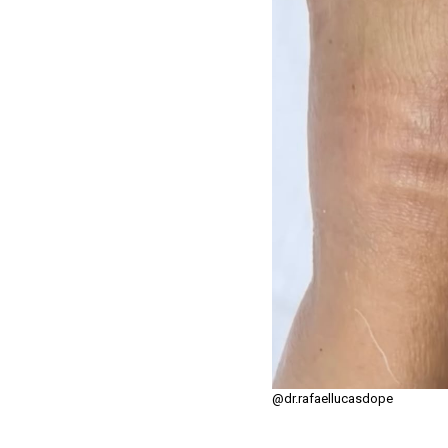
@dr.rafaellucasdope