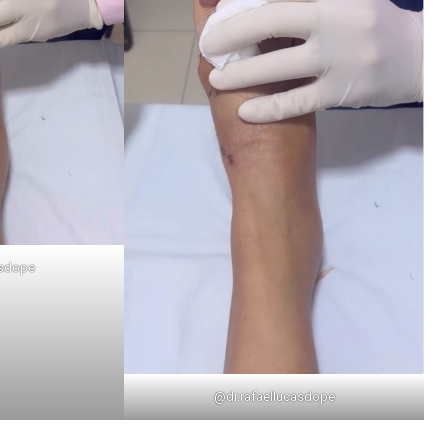
asdope
@dr.rafaellucasdope