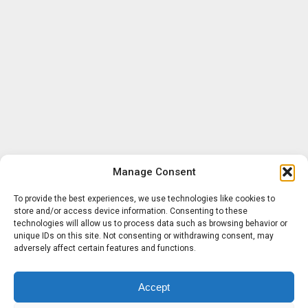
Manage Consent
To provide the best experiences, we use technologies like cookies to
store and/or access device information. Consenting to these
technologies will allow us to process data such as browsing behavior or
unique IDs on this site. Not consenting or withdrawing consent, may
adversely affect certain features and functions.
Accept