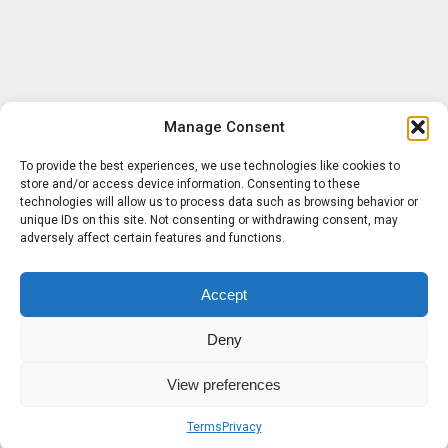
Manage Consent
To provide the best experiences, we use technologies like cookies to
store and/or access device information. Consenting to these
technologies will allow us to process data such as browsing behavior or
unique IDs on this site. Not consenting or withdrawing consent, may
adversely affect certain features and functions.
Accept
Deny
View preferences
Terms
Privacy
Sobre nosotros
Términos
Privacidad