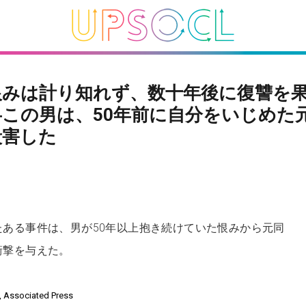
恨みは計り知れず、数十年後に復讐を
―この男は、50年前に自分をいじめた
殺害した
たある事件は、男が50年以上抱き続けていた恨みから元同
衝撃を与えた。
e, Associated Press