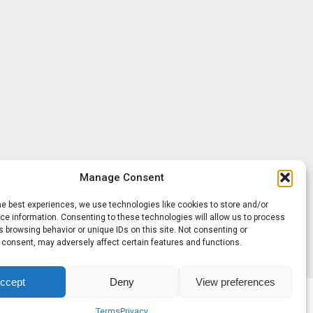
Manage Consent
he best experiences, we use technologies like cookies to store and/or
e information. Consenting to these technologies will allow us to process
 browsing behavior or unique IDs on this site. Not consenting or
 consent, may adversely affect certain features and functions.
ccept
Deny
View preferences
Terms
Privacy