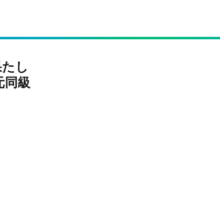
果たし
元同級