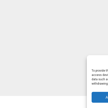
To provide t
access devic
data such as
withdrawing
A