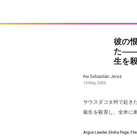
彼の
た―
生を
Sebastián Jerez
Por
14 May, 2026
サウスダコタ州で起き
級生を殺害し、全米に
Argus Leader, Elisha Page, Fil