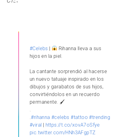
した。
#Celebs
|
Rihanna lleva a sus
hijos en la piel.
La cantante sorprendió al hacerse
un nuevo tatuaje inspirado en los
dibujos y garabatos de sus hijos,
convirtiéndolos en un recuerdo
permanente. 🖌
.
.
#rihanna
#celebs
#tattoo
#trending
#viral
|
https://t.co/xovA7oSfye
pic.twitter.com/HNh3AFgpTZ