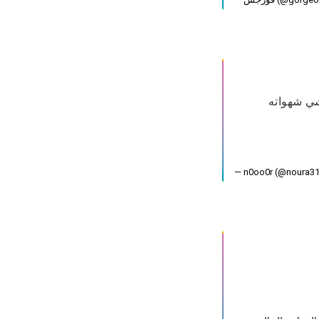
شي شهواته
— n0oo0r (@noura3