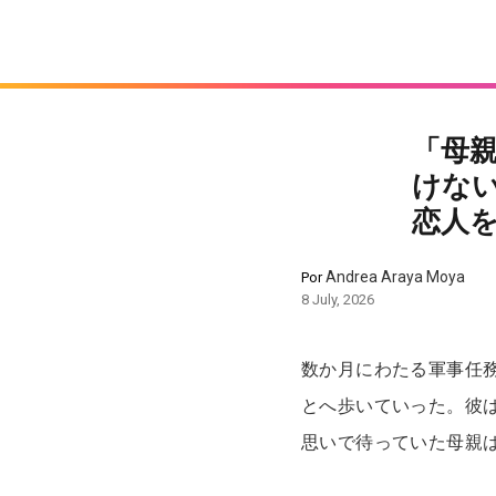
「母
けな
恋人
Andrea Araya Moya
Por
8 July, 2026
数か月にわたる軍事任
とへ歩いていった。彼
思いで待っていた母親