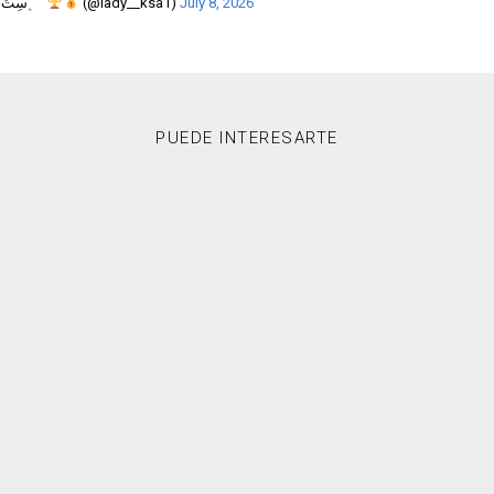
— ‏ ‏ ﮼سِتُ،النساءِ بطلة الدوري
(@lady__ksa1)
July 8, 2026
PUEDE INTERESARTE