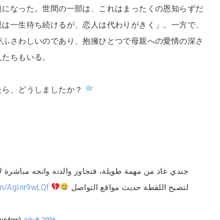
題になった。世間の一部は、これはまったくの恩知らずだ
親は一生待ち続けるが、恋人は代わりがきく」。一方で、
がふさわしいのであり、抱擁ひとつで母親への愛情の深さ
人たちもいる。
たら、どうしましたか？
جندي عاد من مهمة طويلة، فتجاوز والدته واتجه مباشرة ،
om/AgInr9wLQf
لتصبح اللقطة حديث مواقع التواصل
rgeous4ew)
July 8, 2026