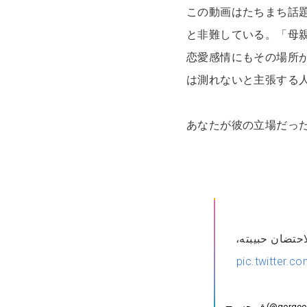
この動画はたちまち話
と非難している。「母
恋愛感情にもその場所
は測れないと主張する
あなたが彼の立場だっ
لاحتضان حبيبته
pic.twitter.c
— قورجس (@go