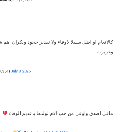
كالانعام او اضل سبيلا لاوفاء ولا تقدير جحود ونكران اهم 
وغريزته
10351)
July 8, 2026
مافي اصدق واوفى من حب الام لولدها ياعديم الوفاء