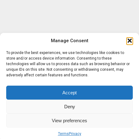
Manage Consent
To provide the best experiences, we use technologies like cookies to
store and/or access device information. Consenting to these
technologies will allow us to process data such as browsing behavior or
unique IDs on this site. Not consenting or withdrawing consent, may
adversely affect certain features and functions.
Accept
Deny
View preferences
Terms
Privacy
Sobre nosotros
Términos
Privacidad