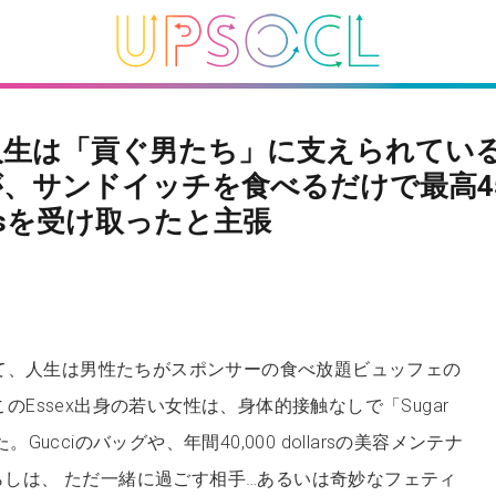
人生は「貢ぐ男たち」に支えられてい
、サンドイッチを食べるだけで最高4
larsを受け取ったと主張
llにとって、人生は男性たちがスポンサーの食べ放題ビュッフェの
のEssex出身の若い女性は、身体的接触なしで「Sugar
Gucciのバッグや、年間40,000 dollarsの美容メンテナ
しは、 ただ一緒に過ごす相手…あるいは奇妙なフェティ