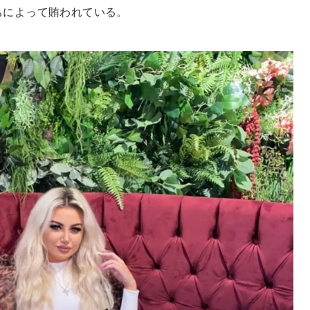
ちによって賄われている。