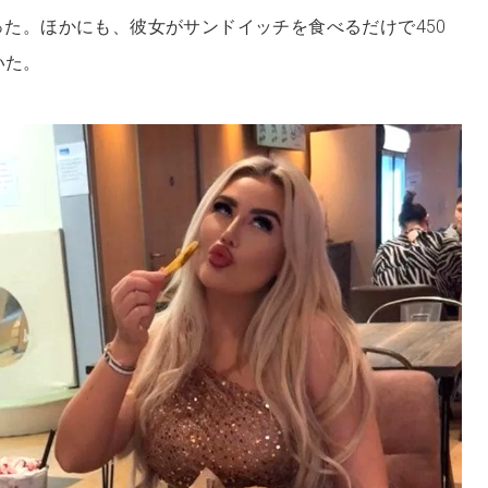
た。ほかにも、彼女がサンドイッチを食べるだけで450
もいた。