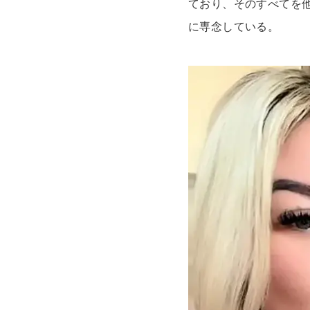
ており、そのすべてを
に専念している。