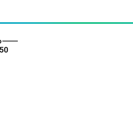
る――
50