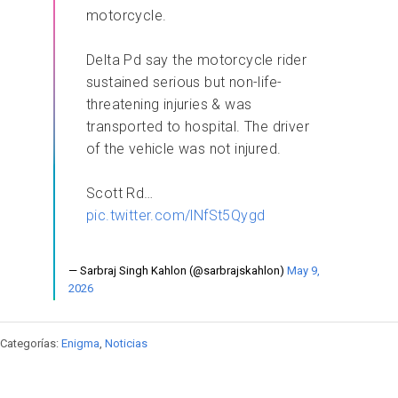
motorcycle.
Delta Pd say the motorcycle rider
sustained serious but non-life-
threatening injuries & was
transported to hospital. The driver
of the vehicle was not injured.
Scott Rd…
pic.twitter.com/lNfSt5Qygd
— Sarbraj Singh Kahlon (@sarbrajskahlon)
May 9,
2026
Categorías:
Enigma
,
Noticias