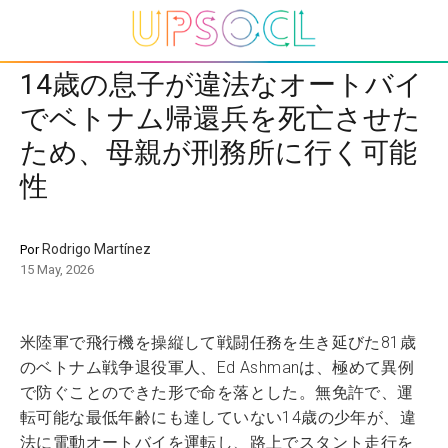
14歳の息子が違法なオートバイ
でベトナム帰還兵を死亡させた
ため、母親が刑務所に行く可能
性
Rodrigo Martínez
Por
15 May, 2026
米陸軍で飛行機を操縦して戦闘任務を生き延びた81歳
のベトナム戦争退役軍人、Ed Ashmanは、極めて異例
で防ぐことのできた形で命を落とした。無免許で、運
転可能な最低年齢にも達していない14歳の少年が、違
法に電動オートバイを運転し、路上でスタント走行を