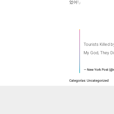
었어!」
Tourists Killed 
My God, They Di
— New York Post (@
Categorías: Uncategorized