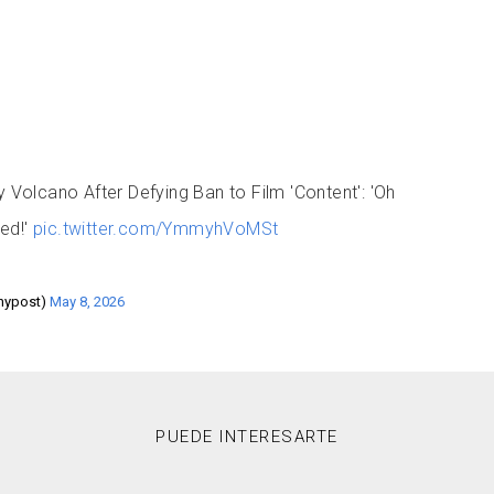
by Volcano After Defying Ban to Film 'Content': 'Oh
ed!'
pic.twitter.com/YmmyhVoMSt
nypost)
May 8, 2026
PUEDE INTERESARTE