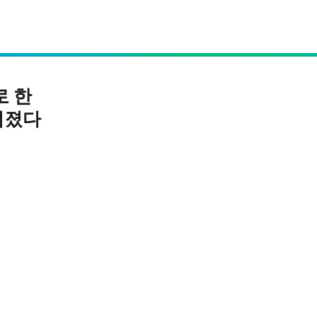
로 한
너졌다