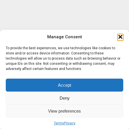
Manage Consent
To provide the best experiences, we use technologies like cookies to
store and/or access device information. Consenting to these
technologies will allow us to process data such as browsing behavior or
unique IDs on this site. Not consenting or withdrawing consent, may
adversely affect certain features and functions.
Accept
Deny
View preferences
Terms
Privacy
Sobre nosotros
Términos
Privacidad