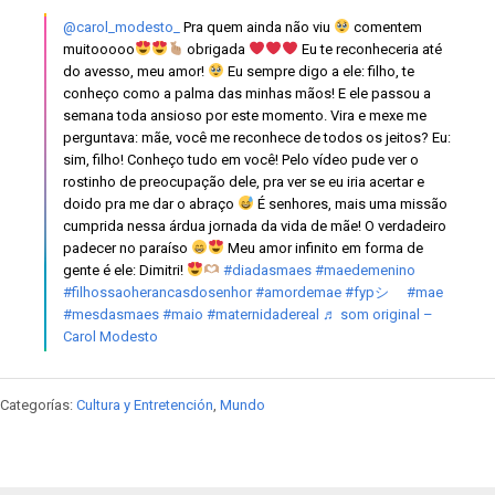
@carol_modesto_
Pra quem ainda não viu
comentem
muitooooo
obrigada
Eu te reconheceria até
do avesso, meu amor!
Eu sempre digo a ele: filho, te
conheço como a palma das minhas mãos! E ele passou a
semana toda ansioso por este momento. Vira e mexe me
perguntava: mãe, você me reconhece de todos os jeitos? Eu:
sim, filho! Conheço tudo em você! Pelo vídeo pude ver o
rostinho de preocupação dele, pra ver se eu iria acertar e
doido pra me dar o abraço
É senhores, mais uma missão
cumprida nessa árdua jornada da vida de mãe! O verdadeiro
padecer no paraíso
Meu amor infinito em forma de
gente é ele: Dimitri!
#diadasmaes
#maedemenino
#filhossaoherancasdosenhor
#amordemae
#fypシ゚
#mae
#mesdasmaes
#maio
#maternidadereal
♬ som original –
Carol Modesto
Categorías:
Cultura y Entretención
,
Mundo