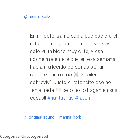
@marina_korb
En mi defensa no sabía que ese era el
ratón colilargo que porta el virus, yo
solo ví un bicho muy cute, y esa
noche me enteré que en esa semana
habian fallecido personas por un
rebrote ahí mismo
Spoiler:
sobreviví. Justo el ratoncito ese no
tenía nada
pero no lo hagan en sus
casas!!
#hantavirus
#raton
♬ original sound – marina_korb
Categorías: Uncategorized