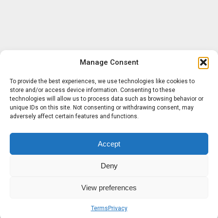
Manage Consent
To provide the best experiences, we use technologies like cookies to
store and/or access device information. Consenting to these
technologies will allow us to process data such as browsing behavior or
unique IDs on this site. Not consenting or withdrawing consent, may
adversely affect certain features and functions.
Accept
Deny
View preferences
Terms
Privacy
Sobre nosotros
Términos
Privacidad