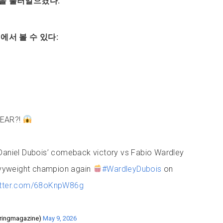
을 불러일으켰다.
에서 볼 수 있다:
YEAR?!
 Daniel Dubois’ comeback victory vs Fabio Wardley
yweight champion again
#WardleyDubois
on
witter.com/68oKnpW86g
@ringmagazine)
May 9, 2026