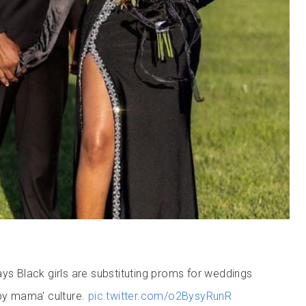
s Black girls are substituting proms for weddings
by mama' culture.
pic.twitter.com/o2BysyRunR