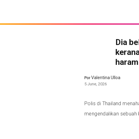
Dia be
keran
haram
Valentina Ulloa
Por
5 June, 2026
Polis di Thailand menaha
mengendalikan sebuah k