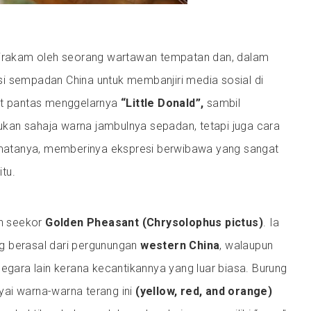
dirakam oleh seorang wartawan tempatan dan, dalam
i sempadan China untuk membanjiri media sosial di
et pantas menggelarnya
“Little Donald”,
sambil
an sahaja warna jambulnya sepadan, tetapi juga cara
i matanya, memberinya ekspresi berwibawa yang sangat
itu.
ah seekor
Golden Pheasant (Chrysolophus pictus)
. Ia
g berasal dari pergunungan
western China
, walaupun
negara lain kerana kecantikannya yang luar biasa. Burung
ai warna-warna terang ini
(yellow, red, and orange)