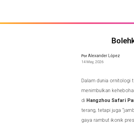
Bolehk
Alexander López
Por
14 May, 2026
Dalam dunia ornitologi 
menimbulkan keheboha
di
Hangzhou Safari Pa
terang, tetapi juga “jam
gaya rambut ikonik pre