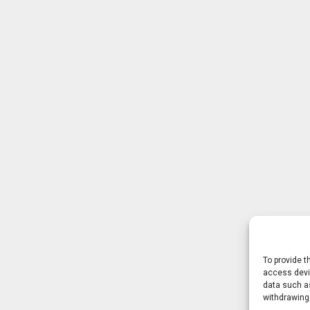
To provide t
access devic
data such as
withdrawing