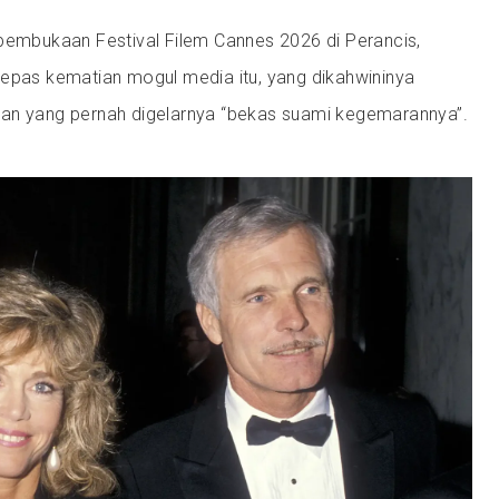
 pembukaan Festival Filem Cannes 2026 di Perancis,
lepas kematian mogul media itu, yang dikahwininya
an yang pernah digelarnya “bekas suami kegemarannya”.