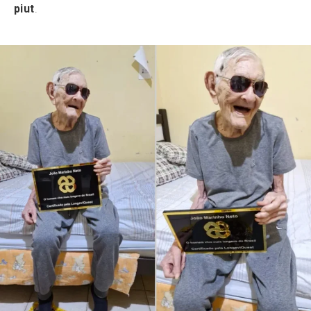
piut
.