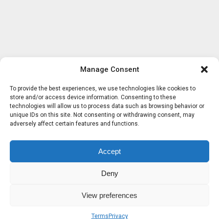
Manage Consent
To provide the best experiences, we use technologies like cookies to
store and/or access device information. Consenting to these
technologies will allow us to process data such as browsing behavior or
unique IDs on this site. Not consenting or withdrawing consent, may
adversely affect certain features and functions.
Accept
Deny
View preferences
Terms
Privacy
Sobre nosotros
Términos
Privacidad