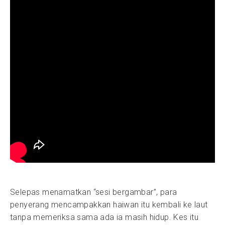
Selepas menamatkan “sesi bergambar”, para
penyerang mencampakkan haiwan itu kembali ke laut
tanpa memeriksa sama ada ia masih hidup. Kes itu