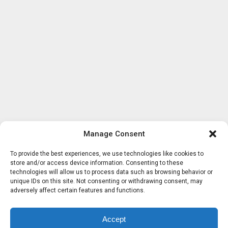
Manage Consent
To provide the best experiences, we use technologies like cookies to
store and/or access device information. Consenting to these
technologies will allow us to process data such as browsing behavior or
unique IDs on this site. Not consenting or withdrawing consent, may
adversely affect certain features and functions.
Accept