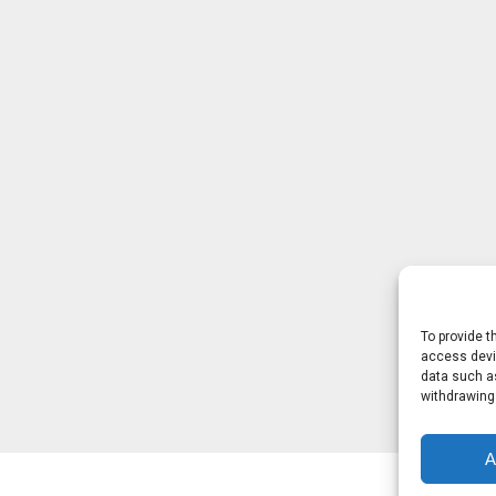
To provide t
access devic
data such as
withdrawing
A