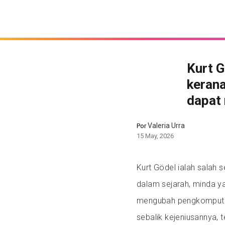
Kurt G
kerana
dapat
Valeria Urra
Por
15 May, 2026
Kurt Gödel ialah salah 
dalam sejarah, minda y
mengubah pengkomputer
sebalik kejeniusannya,