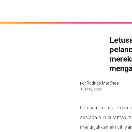
Letus
pelanc
merek
menga
Rodrigo Martínez
Por
15 May, 2026
Letusan Gunung Dukono 
sesiapa pun di rantau i
menunjukkan aktiviti y