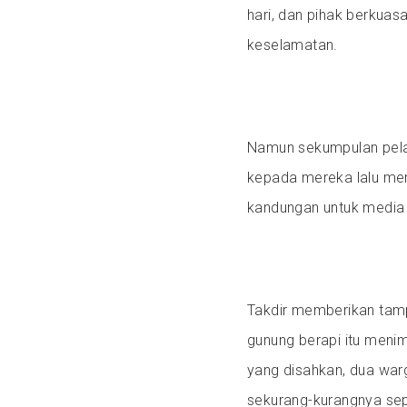
hari, dan pihak berkuas
keselamatan.
Namun sekumpulan pela
kepada mereka lalu me
kandungan untuk media
Takdir memberikan tamp
gunung berapi itu menim
yang disahkan, dua war
sekurang-kurangnya sep