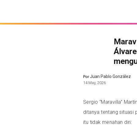
Maravi
Álvare
mengu
Juan Pablo González
Por
14 May, 2026
Sergio “Maravilla” Mart
ditanya tentang situasi
itu tidak menahan diri: