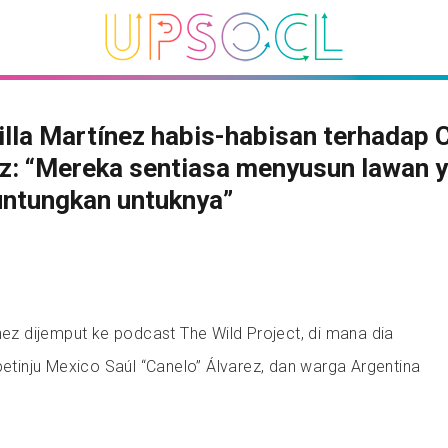
lla Martínez habis-habisan terhadap 
z: “Mereka sentiasa menyusun lawan 
ntungkan untuknya”
ínez dijemput ke podcast The Wild Project, di mana dia
 petinju Mexico Saúl “Canelo” Álvarez, dan warga Argentina