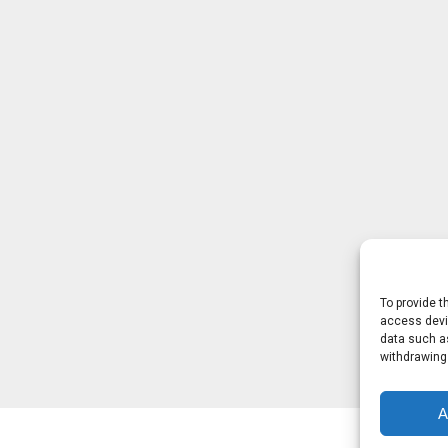
To provide t
access devic
data such as
withdrawing
A