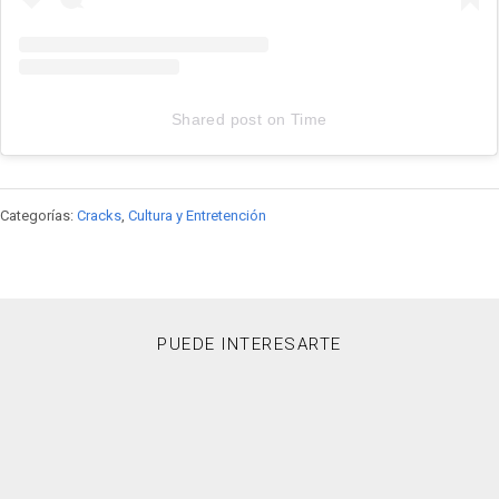
Shared post
on
Time
Youtube
embed
code
Categorías:
Cracks
,
Cultura y Entretención
PUEDE INTERESARTE