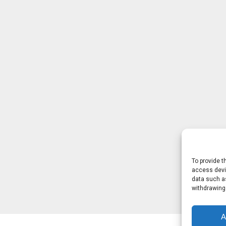
To provide t
access devic
data such as
withdrawing
A