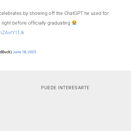
elebrates by showing off the ChatGPT he used for
s right before officially graduating
/hZAvrY1fJk
edBuck)
June 18, 2025
PUEDE INTERESARTE