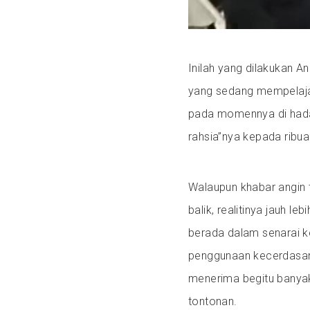
Inilah yang dilakukan A
yang sedang mempelaja
pada momennya di hada
rahsia”nya kepada ribua
Walaupun khabar angin t
balik, realitinya jauh l
berada dalam senarai 
penggunaan kecerdasan
menerima begitu banyak
tontonan.