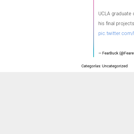
UCLA graduate c
his final project
pic.twitter.com
— FearBuck (@Fear
Categorías: Uncategorized