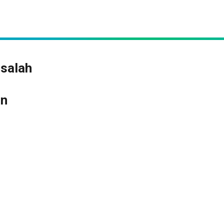
 salah
an