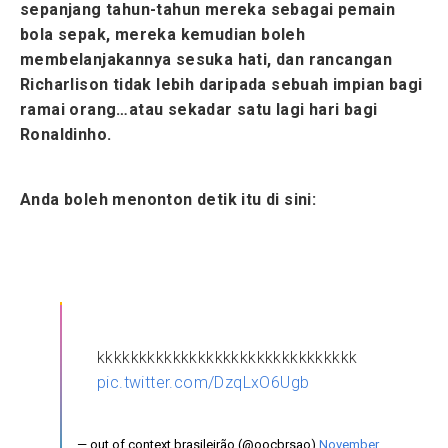
sepanjang tahun-tahun mereka sebagai pemain
bola sepak, mereka kemudian boleh
membelanjakannya sesuka hati, dan rancangan
Richarlison tidak lebih daripada sebuah impian bagi
ramai orang…atau sekadar satu lagi hari bagi
Ronaldinho.
Anda boleh menonton detik itu di sini:
kkkkkkkkkkkkkkkkkkkkkkkkkkkkkkk
pic.twitter.com/DzqLxO6Ugb
— out of context brasileirão (@oocbrsao)
November