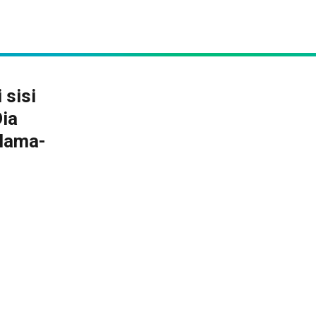
 sisi
Dia
elama-