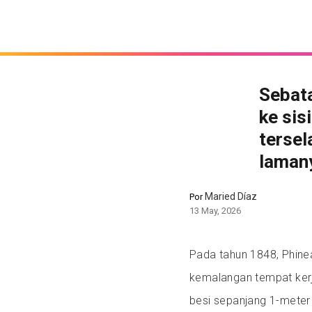
Sebata
ke sis
tersel
laman
Maried Díaz
Por
13 May, 2026
Pada tahun 1848, Phine
kemalangan tempat kerj
besi sepanjang 1-meter 