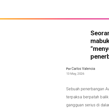
Seora
mabuk 
“menye
penerb
Carlos Valencia
Por
13 May, 2026
Sebuah penerbangan Avi
terpaksa berpatah bali
gangguan serius di dal