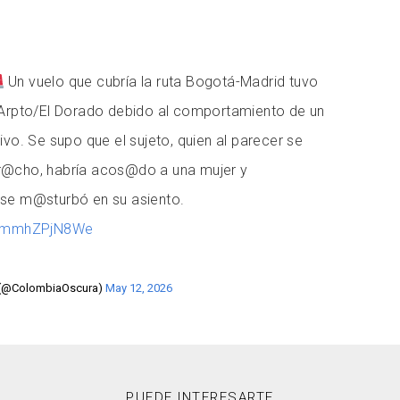
Un vuelo que cubría la ruta Bogotá-Madrid tuvo
 Arpto/El Dorado debido al comportamiento de un
ivo. Se supo que el sujeto, quien al parecer se
r@cho, habría acos@do a una mujer y
 se m@sturbó en su asiento.
om/mmhZPjN8We
 (@ColombiaOscura)
May 12, 2026
PUEDE INTERESARTE