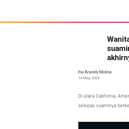
Wanit
suamin
akhir
Aracely Molina
Por
14 May, 2026
Di utara California, Ame
selepas suaminya berk