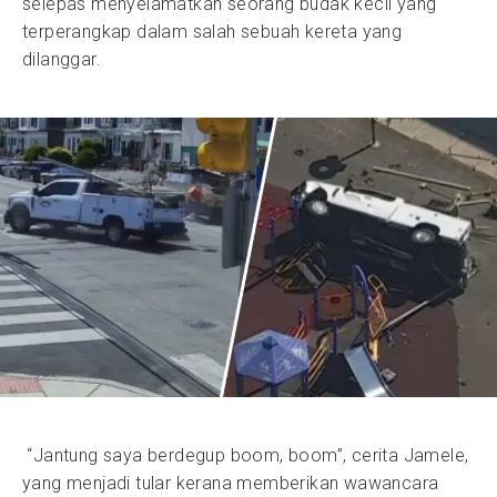
selepas menyelamatkan seorang budak kecil yang
terperangkap dalam salah sebuah kereta yang
dilanggar.
“Jantung saya berdegup boom, boom”, cerita Jamele,
yang menjadi tular kerana memberikan wawancara