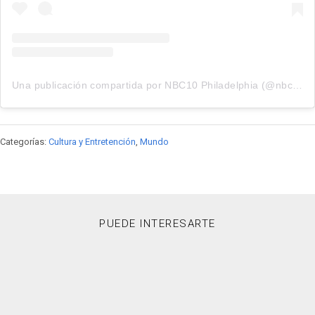
Una publicación compartida por NBC10 Philadelphia (@nbcphiladelphia)
Categorías:
Cultura y Entretención
,
Mundo
PUEDE INTERESARTE