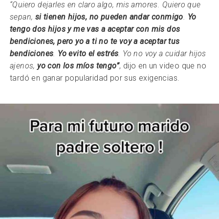
“Quiero dejarles en claro algo, mis amores. Quiero que
sepan,
si tienen hijos, no pueden andar conmigo
.
Yo
tengo dos hijos y me vas a aceptar con mis dos
bendiciones, pero yo a ti no te voy a aceptar tus
bendiciones
.
Yo evito el estrés
. Yo no voy a cuidar hijos
ajenos,
yo con los míos tengo”
, dijo en un video que no
tardó en ganar popularidad por sus exigencias.