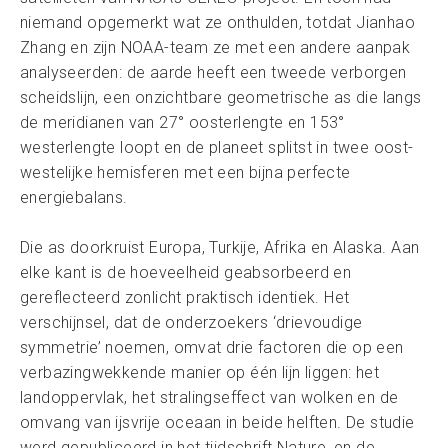
niemand opgemerkt wat ze onthulden, totdat Jianhao
Zhang en zijn NOAA-team ze met een andere aanpak
analyseerden: de aarde heeft een tweede verborgen
scheidslijn, een onzichtbare geometrische as die langs
de meridianen van 27° oosterlengte en 153°
westerlengte loopt en de planeet splitst in twee oost-
westelijke hemisferen met een bijna perfecte
energiebalans.
Die as doorkruist Europa, Turkije, Afrika en Alaska. Aan
elke kant is de hoeveelheid geabsorbeerd en
gereflecteerd zonlicht praktisch identiek. Het
verschijnsel, dat de onderzoekers ‘drievoudige
symmetrie’ noemen, omvat drie factoren die op een
verbazingwekkende manier op één lijn liggen: het
landoppervlak, het stralingseffect van wolken en de
omvang van ijsvrije oceaan in beide helften. De studie
werd gepubliceerd in het tijdschrift Nature, en de