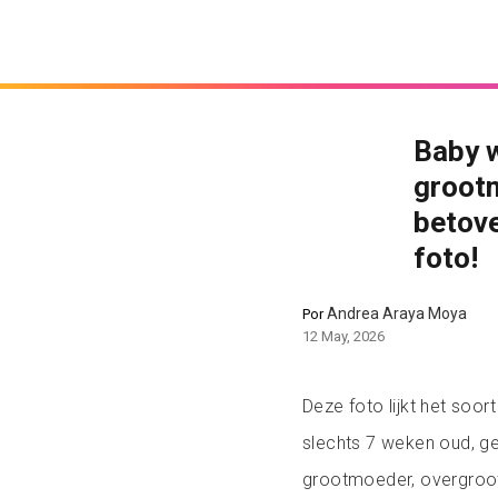
Baby w
groot
betove
foto!
Andrea Araya Moya
Por
12 May, 2026
Deze foto lijkt het soor
slechts 7 weken oud, g
grootmoeder, overgroo