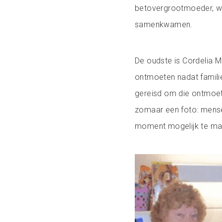
betovergrootmoeder, wa
samenkwamen.
De oudste is Cordelia M
ontmoeten nadat famili
gereisd om die ontmoet
zomaar een foto: mense
moment mogelijk te ma