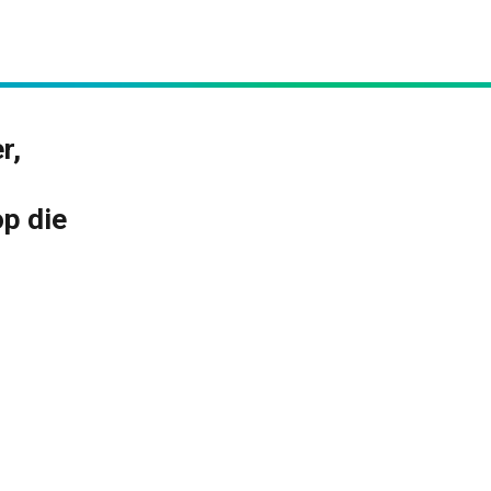
r,
op die