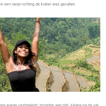
 een ravijn richting de krater was gevallen.
one waren vastgelegd, toonden aan dat Juliana na de val