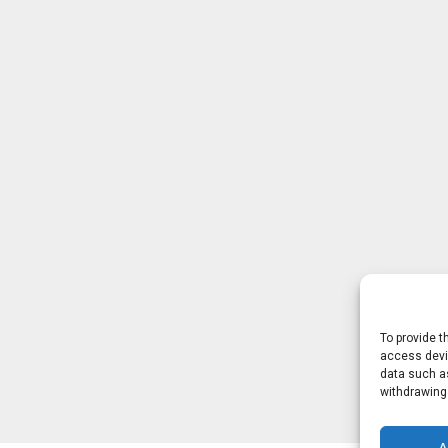
To provide t
access devic
data such as
withdrawing