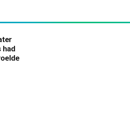
ater
s had
voelde