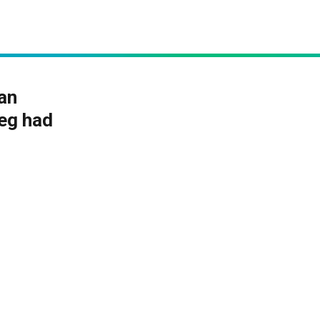
an
weg had