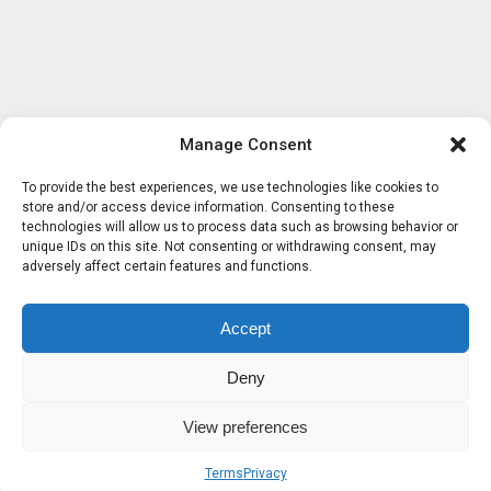
Manage Consent
To provide the best experiences, we use technologies like cookies to
store and/or access device information. Consenting to these
technologies will allow us to process data such as browsing behavior or
unique IDs on this site. Not consenting or withdrawing consent, may
adversely affect certain features and functions.
Accept
Deny
View preferences
Terms
Privacy
Sobre nosotros
Términos
Privacidad