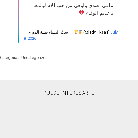
مافي اصدق واوفى من حب الام لولدها
ياعديم الوفاء
— ‏ ‏ ﮼سِتُ،النساءِ بطلة الدوري
(@lady__ksa1)
July
8, 2026
Categorías: Uncategorized
PUEDE INTERESARTE