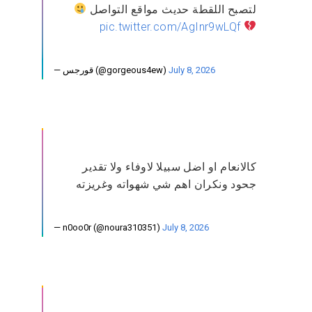
لتصبح اللقطة حديث مواقع التواصل
pic.twitter.com/AgInr9wLQf
— قورجس (@gorgeous4ew)
July 8, 2026
كالانعام او اضل سبيلا لاوفاء ولا تقدير
جحود ونكران اهم شي شهواته وغريزته
— n0oo0r (@noura310351)
July 8, 2026