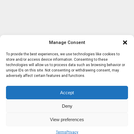
Manage Consent
To provide the best experiences, we use technologies like cookies to
store and/or access device information. Consenting to these
technologies will allow us to process data such as browsing behavior or
unique IDs on this site. Not consenting or withdrawing consent, may
adversely affect certain features and functions.
Accept
Deny
View preferences
Terms
Privacy
Sobre nosotros
Términos
Privacidad