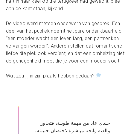
hart in haar keel op die terugkeer had gewacht, bleef
aan de kant staan, kijkend.
De video werd meteen onderwerp van gesprek. Een
deel van het publiek noemt het pure ondankbaarheid:
“een moeder wacht een leven lang, een partner kan
vervangen worden”. Anderen stellen dat romantische
liefde die plek ook verdient, en dat een omhelzing niet
de genegenheid meet die je voor een moeder voelt.
Wat zou jij in zijn plaats hebben gedaan?
جندي عاد من مهمة طويلة، فتجاوز
والدته واتجه مباشرة لاحتضان حبيبته،