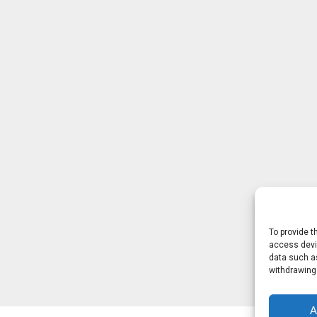
To provide t
access devic
data such as
withdrawing
A