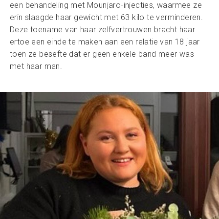
een behandeling met Mounjaro-injecties, waarmee ze
erin slaagde haar gewicht met 63 kilo te verminderen.
Deze toename van haar zelfvertrouwen bracht haar
ertoe een einde te maken aan een relatie van 18 jaar
toen ze besefte dat er geen enkele band meer was
met haar man.