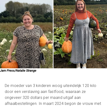
Jam Press/Natalie Strange
De moeder van 3 kinderen woog uiteindelijk 120 kilo
door een verslaving aan fastfood, waaraan ze
ongeveer 320 dollars per maand uitgaf aan
afhaalbestellingen. In maart 2024 begon de vrouw met