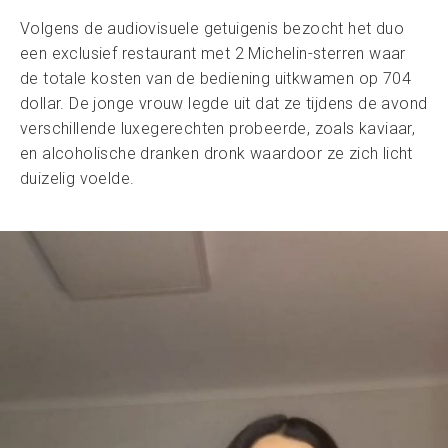
Volgens de audiovisuele getuigenis bezocht het duo
een exclusief restaurant met 2 Michelin-sterren waar
de totale kosten van de bediening uitkwamen op 704
dollar. De jonge vrouw legde uit dat ze tijdens de avond
verschillende luxegerechten probeerde, zoals kaviaar,
en alcoholische dranken dronk waardoor ze zich licht
duizelig voelde.