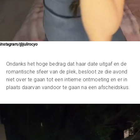
Instagram/@julirocyo
Ondanks het hoge bedrag dat haar date uitgaf en de
romantische sfeer van de plek, besloot ze die avond
niet over te gaan tot een intieme ontmoeting en er in
plaats daarvan vandoor te gaan na een afscheidskus.