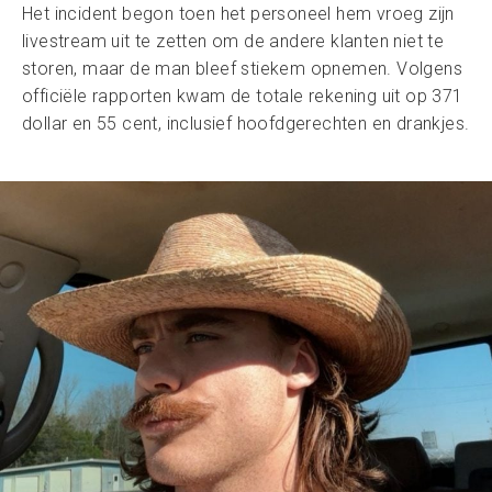
Het incident begon toen het personeel hem vroeg zijn
livestream uit te zetten om de andere klanten niet te
storen, maar de man bleef stiekem opnemen. Volgens
officiële rapporten kwam de totale rekening uit op 371
dollar en 55 cent, inclusief hoofdgerechten en drankjes.