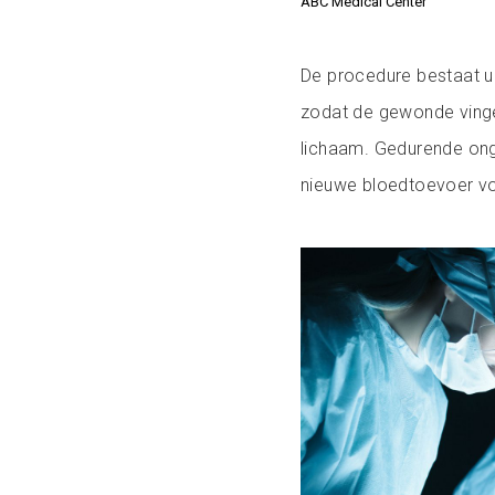
ABC Medical Center
De procedure bestaat uit
zodat de gewonde vinge
lichaam. Gedurende onge
nieuwe bloedtoevoer v