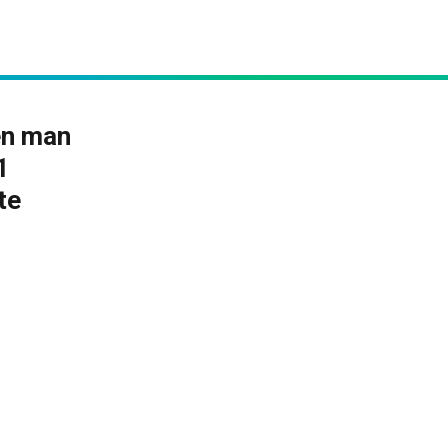
en man
1
te