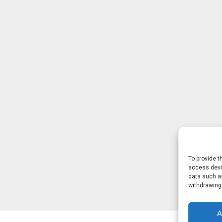
To provide t
access devic
data such as
withdrawing
A