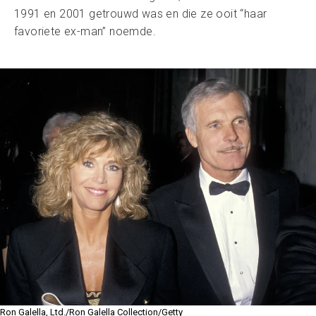
1991 en 2001 getrouwd was en die ze ooit “haar
favoriete ex-man” noemde.
Ron Galella, Ltd./Ron Galella Collection/Getty