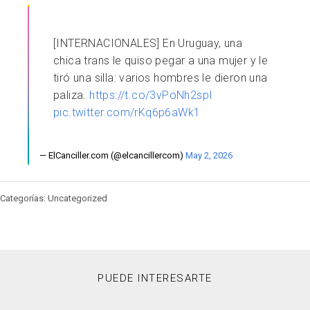
[INTERNACIONALES] En Uruguay, una
chica trans le quiso pegar a una mujer y le
tiró una silla: varios hombres le dieron una
paliza.
https://t.co/3vPoNh2spI
pic.twitter.com/rKq6p6aWk1
— ElCanciller.com (@elcancillercom)
May 2, 2026
Categorías: Uncategorized
PUEDE INTERESARTE