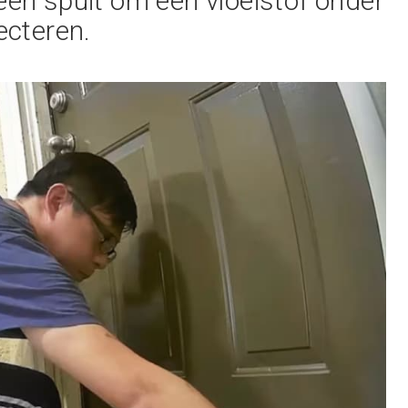
een spuit om een vloeistof onder
jecteren.