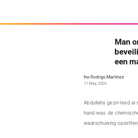
Man on
beveil
een ma
Rodrigo Martínez
Por
11 May, 2026
Abdullahs gezin leed al
hand was: de chemische
waarschuwing opzetten